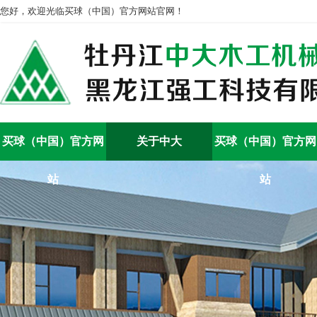
您好，欢迎光临买球（中国）官方网站官网！
买球（中国）官方网
关于中大
买球（中国）官方网
站
站