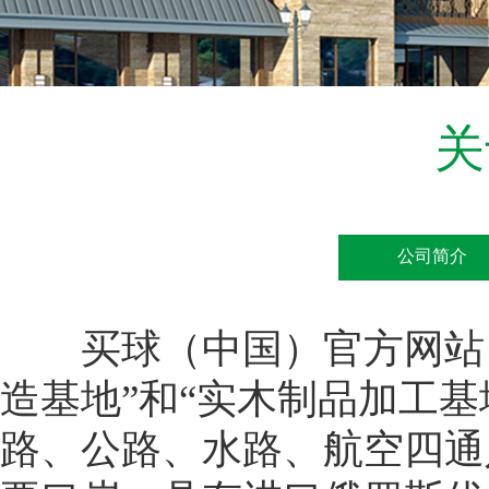
关
公司简介
买球（中国）官方网站，
造基地”和“实木制品加工
路、公路、水路、航空四通