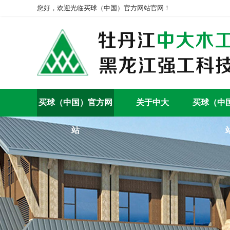
您好，欢迎光临买球（中国）官方网站官网！
买球（中国）官方网
关于中大
买球（中
站