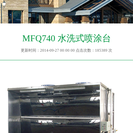
MFQ740 水洗式喷涂台
更新时间：2014-09-27 00:00:00 点击次数：185389 次