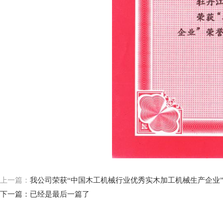
上一篇：
我公司荣获“中国木工机械行业优秀实木加工机械生产企业
下一篇：已经是最后一篇了