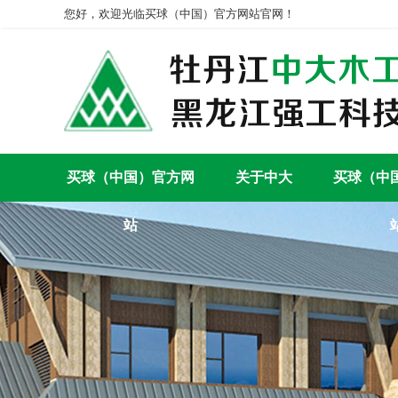
您好，欢迎光临买球（中国）官方网站官网！
买球（中国）官方网
关于中大
买球（中
站