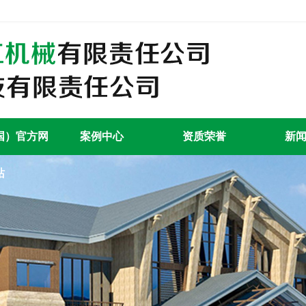
国）官方网
案例中心
资质荣誉
新
站