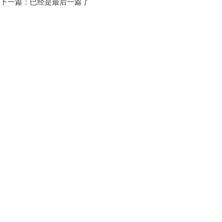
下一篇：已经是最后一篇了